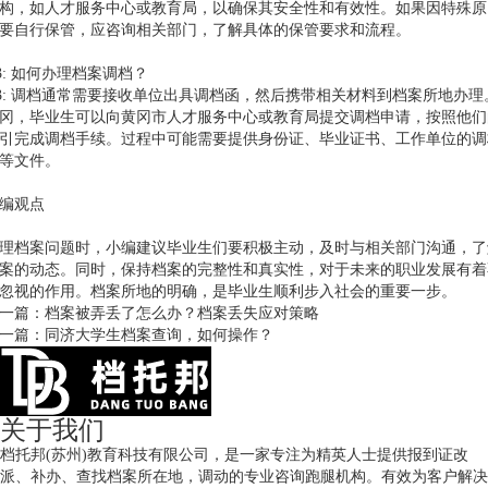
构，如人才服务中心或教育局，以确保其安全性和有效性。如果因特殊原
要自行保管，应咨询相关部门，了解具体的保管要求和流程。
3: 如何办理档案调档？
3: 调档通常需要接收单位出具调档函，然后携带相关材料到档案所地办理
冈，毕业生可以向黄冈市人才服务中心或教育局提交调档申请，按照他们
引完成调档手续。过程中可能需要提供身份证、毕业证书、工作单位的调
等文件。
编观点
理档案问题时，小编建议毕业生们要积极主动，及时与相关部门沟通，了
案的动态。同时，保持档案的完整性和真实性，对于未来的职业发展有着
忽视的作用。档案所地的明确，是毕业生顺利步入社会的重要一步。
一篇：
档案被弄丢了怎么办？档案丢失应对策略
一篇：
同济大学生档案查询，如何操作？
关于我们
档托邦(苏州)教育科技有限公司，是一家专注为精英人士提供报到证改
派、补办、查找档案所在地，调动的专业咨询跑腿机构。有效为客户解决