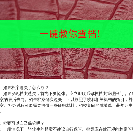
1: 如果档案遗失了怎么办？
1: 如果发现档案遗失，首先不要慌张。应立即联系母校档案管理部门，了
案的最后去向。如果档案确实遗失，可以按照学校和相关机构的指引，补
案。补办过程可能需要提供一些证明材料，如校期间的成绩单、获奖证书
。
2: 档案可以自己保管吗？
2: 一般情况下，毕业生的档案不建议自行保管。档案应存放正规的档案管