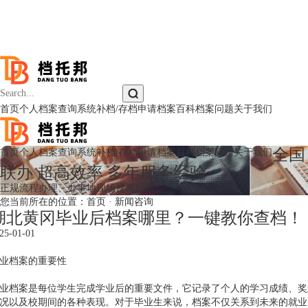
首页
个人档案查询系统
补档/存档申请
档案百科
档案问题
关于我们
全国
首页
个人档案查询系统
补档/存档申请
档案百科
档案问题
关于我们
联办 超高效率 多年服务经验
正规流程办理、办事地现场视频拍照
您当前所在的位置：
首页
·
新闻咨询
湖北黄冈毕业后档案哪里？一键教你查档！
25-01-01
业档案的重要性
业档案是每位学生完成学业后的重要文件，它记录了个人的学习成绩、奖
况以及校期间的各种表现。对于毕业生来说，档案不仅关系到未来的就业