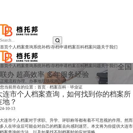
首页
个人档案查询系统
补档/存档申请
档案百科
档案问题
关于我们
全国
首页
个人档案查询系统
补档/存档申请
档案百科
档案问题
关于我们
联办 超高效率 多年服务经验
正规流程办理、办事地现场视频拍照
您当前所在的位置：
首页
·
档案百科
·
毕业证
大连市个人档案查询，如何找到你的档案所
在地？
24-10-13
大连市个人档案对于求职、升学、评职称等都有着不可忽视的作用。然而
多人在毕业后可能会对自己的档案去向感到迷茫。本文将为你提供大连市
档案查询的方法，以及如果找不到档案时的应对策略。